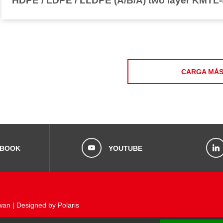
HDPE / LDPE / LLDPE (A/B/A) two layer KMTL
CARGA MÁ
EBOOK
YOUTUBE
wan
|
Designed by Polaris